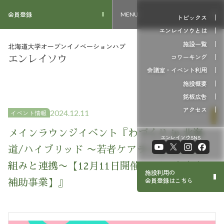
会員登録
MENU
トピックス
エンレイソウとは
施設一覧
コワーキング
会議室・イベント利用
施設概要
銘板広告
アクセス
2024.12.11
イベント情報
メインラウンジイベント『わづくり in 北海
エンレイソウSNS
道/ハイブリッド 〜若者ケアラーを支える仕
組みと連携〜【12月11日開催 こども家庭庁
施設利用の
会員登録はこちら
補助事業】』