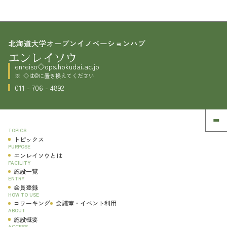
enreiso◇ops.hokudai.ac.jp
◇は@に置き換えてください
011 - 706 - 4892
TOPICS
トピックス
PURPOSE
エンレイソウとは
FACILITY
施設一覧
ENTRY
会員登録
HOW TO USE
コワーキング
会議室・イベント利用
ABOUT
施設概要
ACCESS