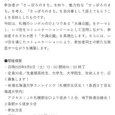
参加者が「さっぽろのまち」を知り、魅力的な「さっぽろのま
ち」を考え、「さっぽろのまち」を自分事として捉えてもらうこ
とを目的としたものです。
今回は、札幌のシンボルのひとつである「大通公園」をテーマと
し、レゴⓇをコミュニケーションツールとして活用しながら、参
加者それぞれが思う「大通公園」を具現化します。さらには、レ
ゴⓇを通じたコミュニケーションにより、参加者同士の新たな発
見やつながりを構築します。
●開催概要
・日時2025年9月6日（土）13：00 開始16：00 終了
・定員30名／先着順高校生、大学生、大学院生、社会人まで、広
く募集します！
・会場北海道大学エンレイソウ（札幌市北区北１１条西８丁目北
海道大学内）
アクセス：ＪＲ札幌駅北口より徒歩１２分、地下鉄南北線北１
２条駅から徒歩９分
・参加方法