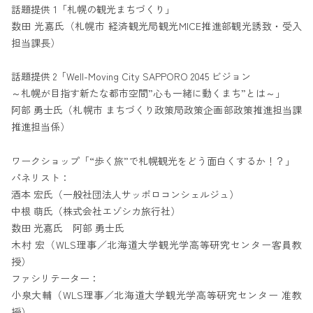
話題提供 1「札幌の観光まちづくり」
数田 光嘉氏（札幌市 経済観光局観光MICE推進部観光誘致・受入
担当課長）
話題提供 2「Well-Moving City SAPPORO 2045 ビジョン
～札幌が目指す新たな都市空間”心も一緒に動くまち”とは～」
阿部 勇士氏（札幌市 まちづくり政策局政策企画部政策推進担当課
推進担当係）
ワークショップ「“歩く旅”で札幌観光をどう面白くするか！？」
パネリスト：
酒本 宏氏（一般社団法人サッポロコンシェルジュ）
中根 萌氏（株式会社エゾシカ旅行社）
数田 光嘉氏 阿部 勇士氏
木村 宏（WLS理事／北海道大学観光学高等研究センター客員教
授）
ファシリテーター：
小泉大輔（WLS理事／北海道大学観光学高等研究センター 准教
授）