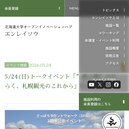
会員登録
MENU
トピックス
エンレイソウとは
施設一覧
コワーキング
会議室・イベント利用
施設概要
銘板広告
アクセス
2026.05.24
イベント情報
5/24(日)トークイベント「”歩く旅”でひ
エンレイソウSNS
らく、札幌観光のこれから」のご案内
施設利用の
会員登録はこちら